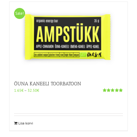
mitu
varianti.
Sale!
Valikuid
saab
teha
tootelehel.
ÕUNA KANEELI TOORBATOON
Hinnavahemik:
1.65
€
–
32.50
€
1.65€
Hinnanguga
5.00
/ 5
kuni
32.50€
Sellel
Lisa korvi
tootel
on