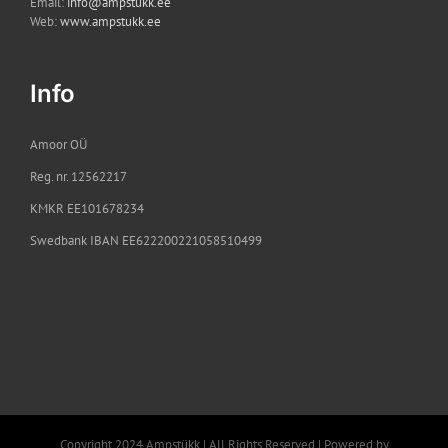
Email:
info@ampstukk.ee
Web:
www.ampstukk.ee
Info
Amoor OÜ
Reg. nr. 12562217
KMKR EE101678234
Swedbank IBAN EE622200221058510499
Copyright 2024 Ampstükk | All Rights Reserved | Powered by