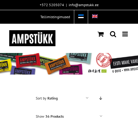
Skip
+372 5205074
|
info@ampstukk.ee
to
content
Tellimistingimused
Sort by
Rating
Show
36 Products