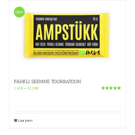
mitu
varianti.
Sale!
Valikuid
saab
teha
tootelehel.
PÄHKLI SEEMNE TOORBATOON
Hinnavahemik:
1.65
€
–
32.50
€
1.65€
Hinnanguga
5.00
/ 5
kuni
32.50€
Sellel
Lisa korvi
tootel
on