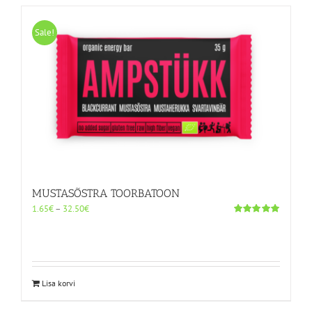
Sale!
MUSTASÕSTRA TOORBATOON
Hinnavahemik:
1.65
€
–
32.50
€
1.65€
Hinnanguga
5.00
/ 5
kuni
32.50€
Sellel
Lisa korvi
tootel
on