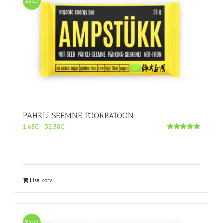
Sale!
Valikuid
saab
teha
tootelehel.
PÄHKLI SEEMNE TOORBATOON
Hinnavahemik:
1.65
€
–
32.50
€
1.65€
Hinnanguga
5.00
/ 5
kuni
32.50€
Sellel
Lisa korvi
tootel
on
mitu
varianti.
Sale!