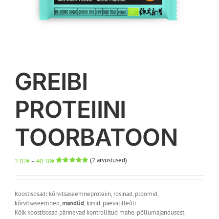
GREIBI
PROTEIINI
TOORBATOON
(
2
arvustused)
Hinnavahemik:
2.02
€
–
40.30
€
2.02€
Hinnatud
2
5.00
/5
kuni
kliendi
40.30€
hinnangu
Koostisosad
:
kõrvitsaseemneproteiin, rosinad, ploomid,
põhjal
kõrvitsaseemned,
mandlid
, kirsid, päevalilleõli.
Kõik koostisosad pärinevad kontrollitud mahe-põllumajandusest.