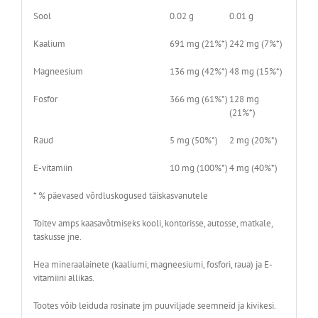
Sool
0.02 g
0.01 g
Kaalium
691 mg (21%*)
242 mg (7%*)
Magneesium
136 mg (42%*)
48 mg (15%*)
Fosfor
366 mg (61%*)
128 mg
(21%*)
Raud
5 mg (50%*)
2 mg (20%*)
E-vitamiin
10 mg (100%*)
4 mg (40%*)
* % päevased võrdluskogused täiskasvanutele
Toitev amps kaasavõtmiseks kooli, kontorisse, autosse, matkale,
taskusse jne.
Hea mineraalainete (kaaliumi, magneesiumi, fosfori, raua) ja E-
vitamiini allikas.
Tootes võib leiduda rosinate jm puuviljade seemneid ja kivikesi.