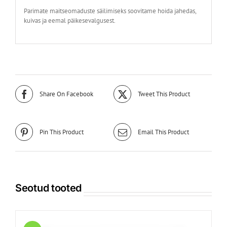
Parimate maitseomaduste säilimiseks soovitame hoida jahedas,
kuivas ja eemal päikesevalgusest.
Share On Facebook
Tweet This Product
Pin This Product
Email This Product
Seotud tooted