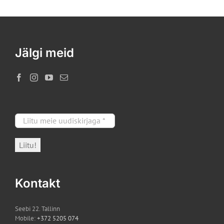
Valikuid
saab
teha
tootelehel.
Jälgi meid
Kontakt
Seebi 22. Tallinn
Mobile:
+372 5205 074