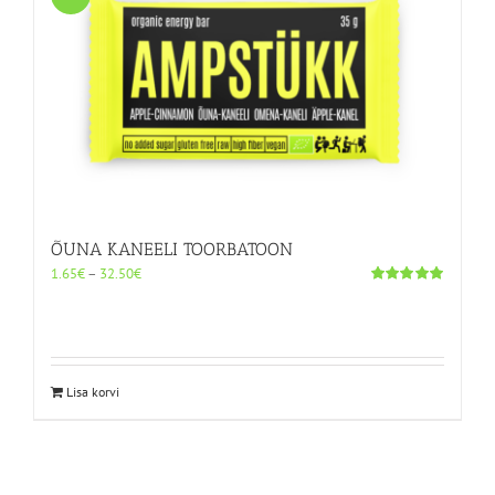
Valikuid
saab
teha
tootelehel.
ÕUNA KANEELI TOORBATOON
Hinnavahemik:
1.65
€
–
32.50
€
1.65€
Hinnanguga
5.00
/ 5
kuni
32.50€
Sellel
Lisa korvi
tootel
on
mitu
varianti.