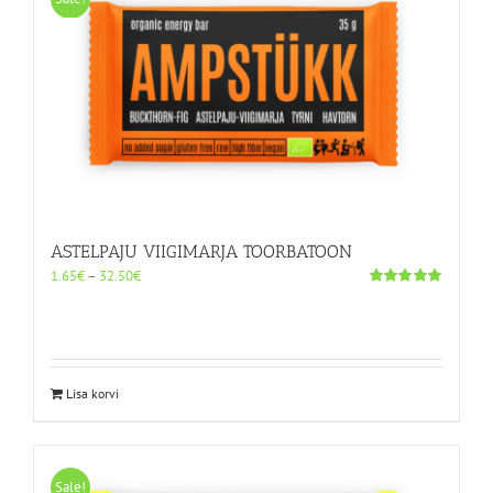
Valikuid
saab
teha
tootelehel.
ASTELPAJU VIIGIMARJA TOORBATOON
Hinnavahemik:
1.65
€
–
32.50
€
1.65€
Hinnanguga
5.00
/ 5
kuni
32.50€
Sellel
Lisa korvi
tootel
on
mitu
varianti.
Sale!