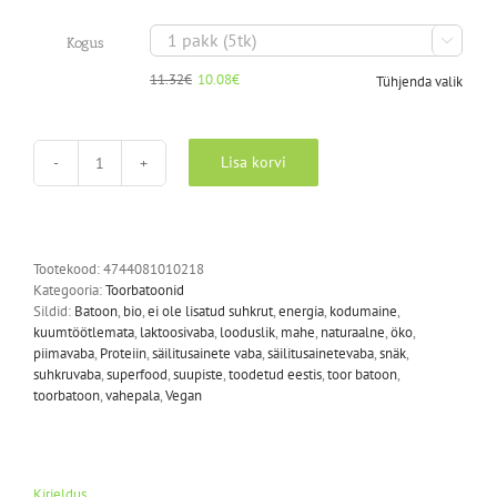

Kogus
11.32
€
10.08
€
Tühjenda valik
Algne
Praegune
hind
hind
oli:
on:
11.32€.
10.08€.
Lisa korvi
GREIBI
PROTEIINI
TOORBATOON
kogus
Tootekood:
4744081010218
Kategooria:
Toorbatoonid
Sildid:
Batoon
,
bio
,
ei ole lisatud suhkrut
,
energia
,
kodumaine
,
kuumtöötlemata
,
laktoosivaba
,
looduslik
,
mahe
,
naturaalne
,
öko
,
piimavaba
,
Proteiin
,
säilitusainete vaba
,
säilitusainetevaba
,
snäk
,
suhkruvaba
,
superfood
,
suupiste
,
toodetud eestis
,
toor batoon
,
toorbatoon
,
vahepala
,
Vegan
Kirjeldus