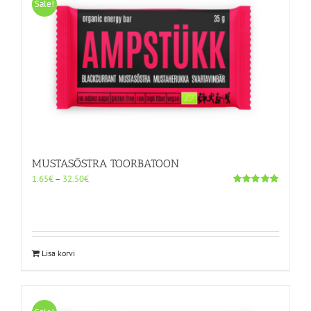
Sale!
MUSTASÕSTRA TOORBATOON
Hinnavahemik:
1.65
€
–
32.50
€
1.65€
Hinnanguga
5.00
/ 5
kuni
32.50€
Sellel
Lisa korvi
tootel
on
mitu
varianti.