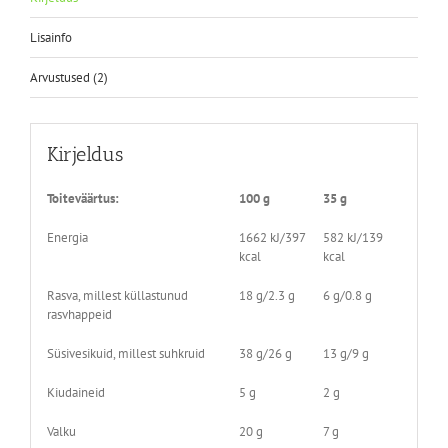
Lisainfo
Arvustused (2)
Kirjeldus
Toiteväärtus:
100 g
35 g
Energia
1662 kJ/397
582 kJ/139
kcal
kcal
Rasva, millest küllastunud
18 g/2.3 g
6 g/0.8 g
rasvhappeid
Süsivesikuid, millest suhkruid
38 g/26 g
13 g/9 g
Kiudaineid
5 g
2 g
Valku
20 g
7 g